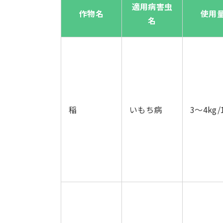
適用病害虫
作物名
使用
名
稲
いもち病
3～4kg/