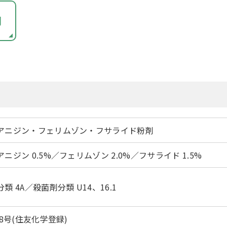
問
アニジン・フェリムゾン・フサライド粉剤
ニジン 0.5%／フェリムゾン 2.0%／フサライド 1.5%
類 4A／殺菌剤分類 U14、16.1
18号(住友化学登録)