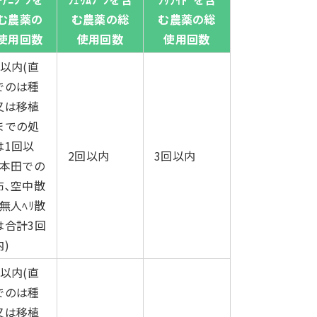
む農薬の
む農薬の総
む農薬の総
使用回数
使用回数
使用回数
回以内(直
でのは種
又は移植
までの処
は1回以
2回以内
3回以内
､本田での
布､空中散
無人ﾍﾘ散
は合計3回
)
回以内(直
でのは種
又は移植