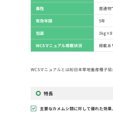
毒性
普通物
有効年限
5年
包装
3kg×8
WCSマニュアル
掲載状況
掲載あ
WCSマニュアルとは㈳日本草地畜産種子
特長
主要なカメムシ類に対して優れた効果