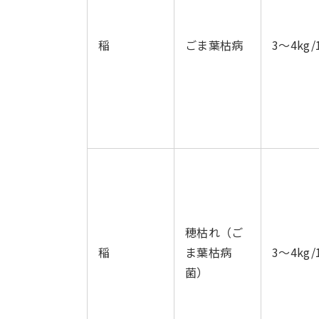
稲
ごま葉枯病
3～4kg/
穂枯れ（ご
稲
ま葉枯病
3～4kg/
菌）