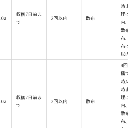
時
収穫7日前ま
理
10a
2回以内
散布
で
内
散
布､
布
以内
4
播
時
時
収穫7日前ま
理
10a
2回以内
散布
で
内
散
布､