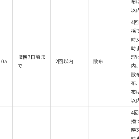
布
以内
4
播
時
時
収穫7日前ま
理
10a
2回以内
散布
で
内
散
布､
布
以内
4
播
時
時