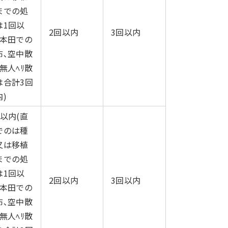
までの処
は1回以
2回以内
3回以内
､本田での
布､空中散
無人ﾍﾘ散
は合計3回
)
回以内(直
でのは種
又は移植
までの処
は1回以
2回以内
3回以内
､本田での
布､空中散
無人ﾍﾘ散