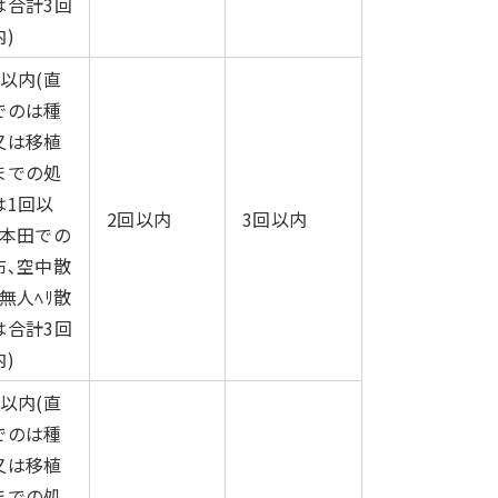
は合計3回
)
回以内(直
でのは種
又は移植
までの処
は1回以
2回以内
3回以内
､本田での
布､空中散
無人ﾍﾘ散
は合計3回
)
回以内(直
でのは種
又は移植
までの処