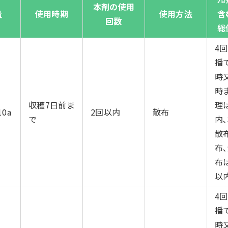
本剤の使用
量
使用時期
使用方法
含
回数
総
4
播
時
時
収穫7日前ま
理
10a
2回以内
散布
で
内
散
布､
布
以内
4
播
時