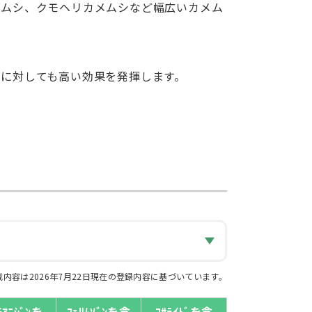
メムシ、クモヘリカメムシなど幅広いカメム
に対しても高い効果を発揮します。
内容は2026年7月22日現在の登録内容に基づいています。
ﾁｱﾆｼﾞﾝを
ﾌｪﾘﾑｿﾞﾝを含
ﾌｻﾗｲﾄﾞを含