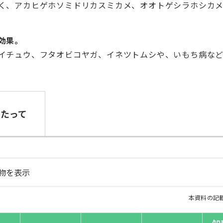
く、アカヒゲホソミドリカスミカメ、オオトゲシラホシカ
。
効果。
イチュウ、フタオビコヤガ、イネツトムシや、いもち病など
あたって
本資料の記載
ｸﾛ