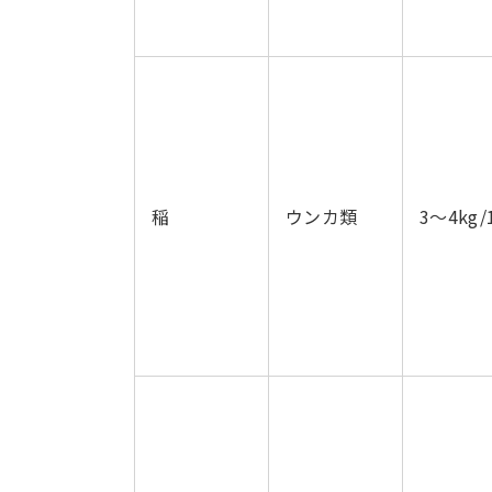
稲
ウンカ類
3～4kg/