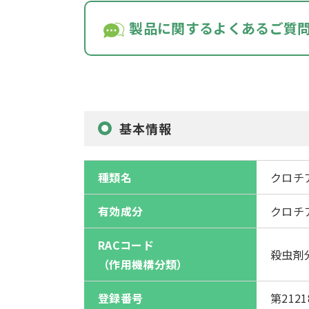
製品に関するよくあるご質
基本情報
種類名
クロチ
有効成分
クロチア
RACコード
殺虫剤分
（作用機構分類）
登録番号
第212