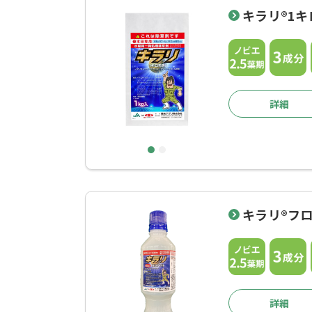
キラリ®1キ
詳細
1
2
キラリ®フ
詳細