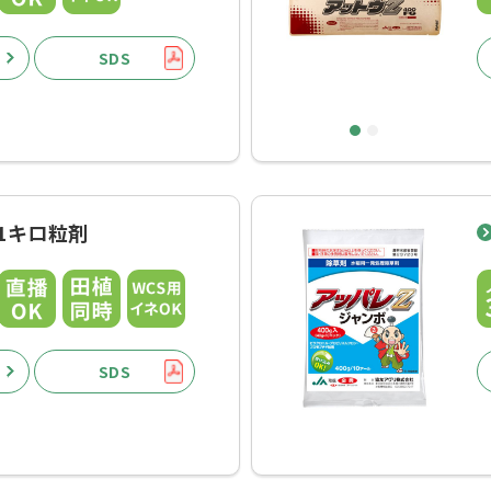
SDS
1
2
1キロ粒剤
SDS