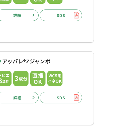
詳細
SDS
アッパレ®Zジャンボ
詳細
SDS