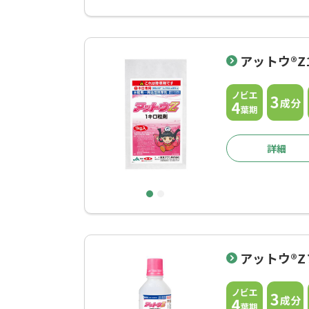
アットウ®Z
詳細
1
2
アットウ®