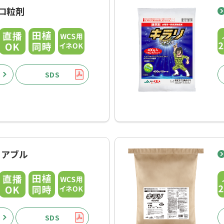
ロ粒剤
SDS
ロアブル
SDS