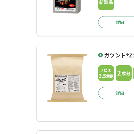
詳細
ガツント®Z2
詳細