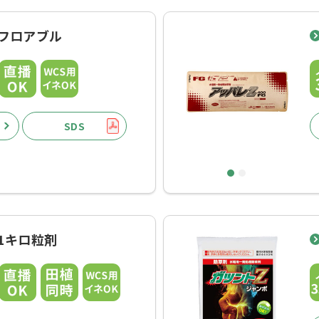
Zフロアブル
SDS
1
2
1キロ粒剤