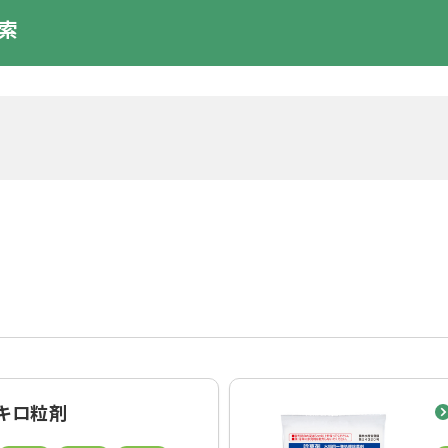
索
1キロ粒剤