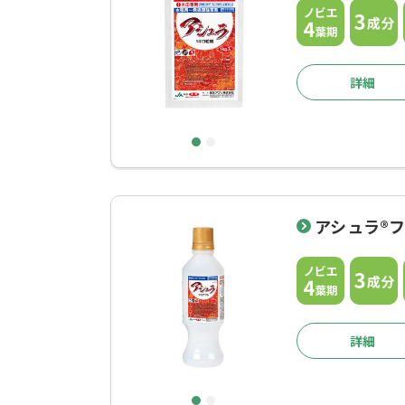
詳細
1
2
アシュラ®
詳細
1
2