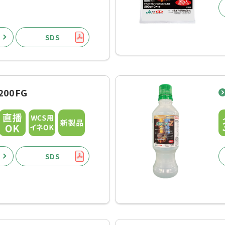
SDS
00FG
SDS