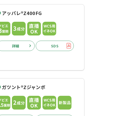
アッパレ®Z400FG
詳細
SDS
ガツント®Zジャンボ