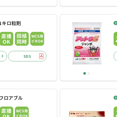
1キロ粒剤
SDS
1
2
Zフロアブル