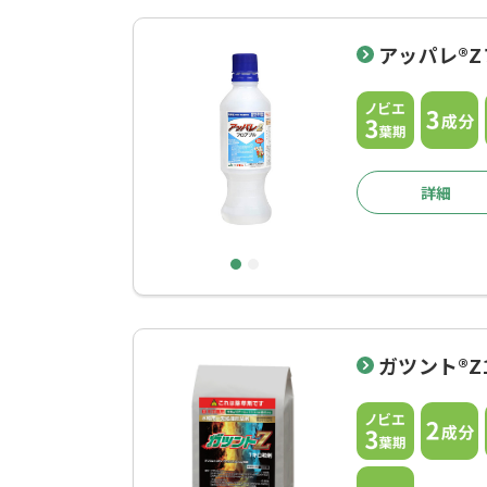
アッパレ®
詳細
1
2
ガツント®Z