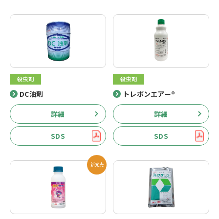
殺虫剤
殺虫剤
DC油剤
トレボンエアー®
詳細
詳細
SDS
SDS
新発売